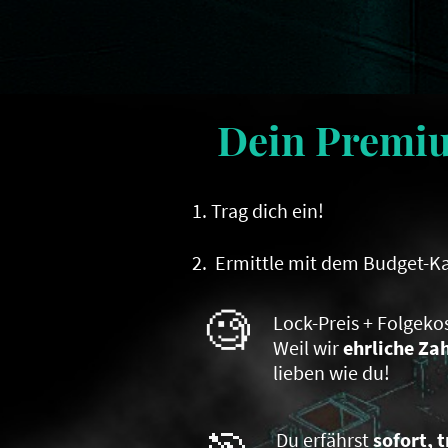
Dein Premiu
1. Trag dich ein!
2
. Ermittle mit dem Budget-Ka
🧐
Lock-Preis + Folgekos
Weil wir
ehrliche Za
lieben wie du!
Du erfährst
sofort,
t