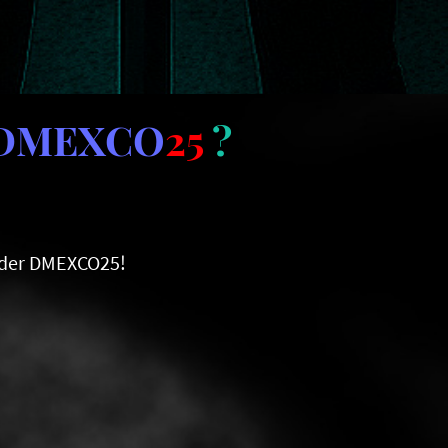
DMEXCO
25
?
te der DMEXCO25!