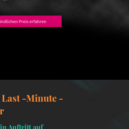
bindlichen Preis erfahren
 Last -Minute -
or
in Auftritt auf