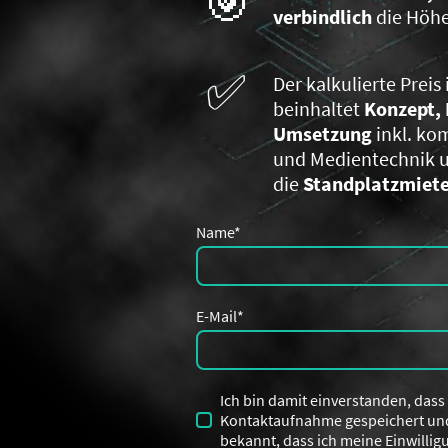
🎯
verbindlich
die Höhe
✅
Der kalkulierte Preis 
beinhaltet
Konzept, 
Umsetzung
inkl. ko
und Medientechnik u
die
Standplatzmiet
Name
*
E-Mail
*
Ich bin damit einverstanden, das
Kontaktaufnahme gespeichert und 
bekannt, dass ich meine Einwillig