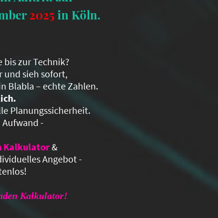
ember
2025
in Köln.
e bis zur Technik?
 und sieh sofort,
n Blabla – echte Zahlen.
ich.
le Planungssicherheit.
h Aufwand -
 Kalkulator
&
ividuelles Angebot -
tenlos!
nden Kalkulator!